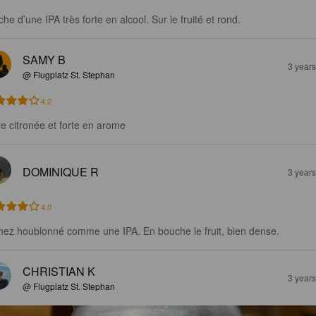
he d’une IPA très forte en alcool. Sur le fruité et rond.
SAMY B
3 year
@ Flugplatz St. Stephan
4.2
re citronée et forte en arome
DOMINIQUE R
3 year
4.0
nez houblonné comme une IPA. En bouche le fruit, bien dense.
CHRISTIAN K
3 year
@ Flugplatz St. Stephan