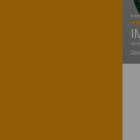
9 rat
I
10.0
Clou