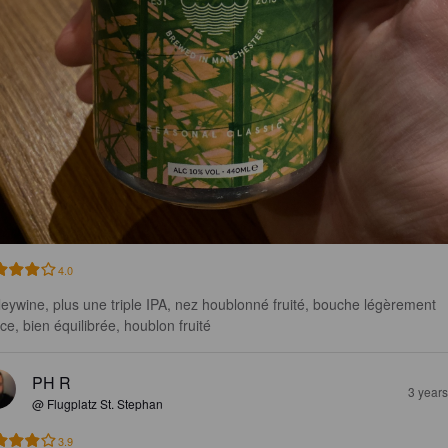
4.0
leywine, plus une triple IPA, nez houblonné fruité, bouche légèrement 
ce, bien équilibrée, houblon fruité
PH R
3 year
@ Flugplatz St. Stephan
3.9