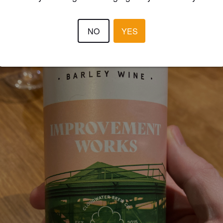
NO
YES