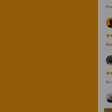
Proc
Bie
Au 