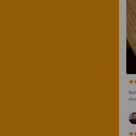
Bar
dou