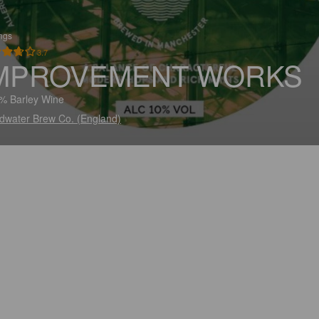
ings
3.7
MPROVEMENT WORKS
% Barley Wine
dwater Brew Co. (England)