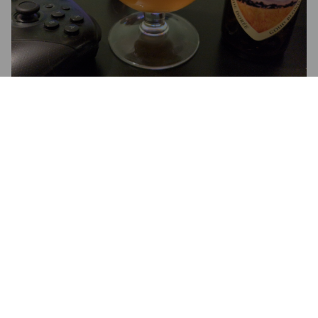
4.1
Une blonde qui a du caractère ! Un goût bien malté,qui se 
laisse savourer et resté en bouche. Par contre, gare à la 
mousse.
ARNO
6 months ago
1.1
JOHN
6 months ago
3.5