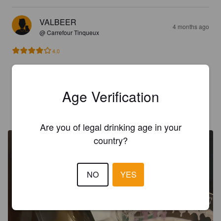
VALBEER
4 months ago
@ Carrefour Tinqueux
4.0
Goat 

Florale bon goût corps
Age Verification
CLEMI
4 months ago
Are you of legal drinking age in your
country?
NO
YES