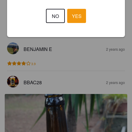
JEREMIAHS
NO
YES
2 years ago
1.4
BENJAMIN E
2 years ago
3.9
BBAC28
2 years ago