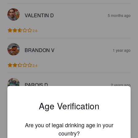
VALENTIN D
5 months ago
2.6
BRANDON V
1 year ago
2.4
PAROIS D
2 years ago
4.4
Age Verification
PIERRE BEYRIS
2 years ago
Are you of legal drinking age in your
country?
2.6