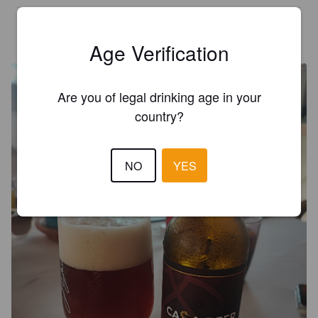
MAKE
2 years ago
@ Kotor
Age Verification
Are you of legal drinking age in your
country?
NO
YES