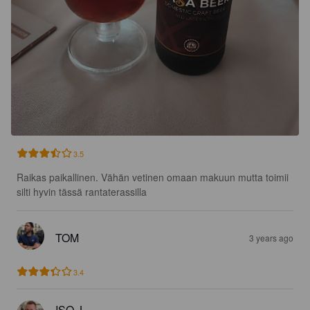
3.5
Raikas paikallinen. Vähän vetinen omaan makuun mutta toimii 
silti hyvin tässä rantaterassilla
TOM
3 years ago
3.4
ISO J