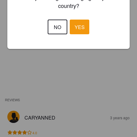
country?
NO
YES
REVIEWS
CARYANNED
3 years ago
4.0