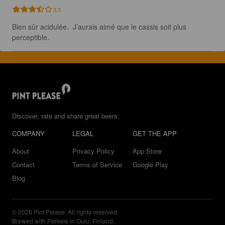
3.5
Bien sûr acidulée.  J’aurais aimé que le cassis soit plus 
perceptible.
Discover, rate and share great beers.
COMPANY
LEGAL
GET THE APP
About
Privacy Policy
App Store
Contact
Terms of Service
Google Play
Blog
© 2026 Pint Please. All rights reserved.
Brewed with Perkele in Oulu, Finland.