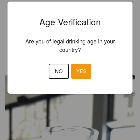
4.3
Age Verification
MANDARIINI
2 years ago
Are you of legal drinking age in your
3.6
country?
EVE K
3 years ago
@ Mallassepät - Shop & Taproom Takomo
NO
YES