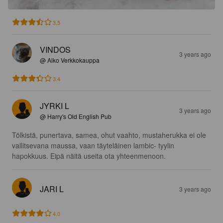
3.5
VINDOS
3 years ago
@ Alko Verkkokauppa
3.4
JYRKI L
3 years ago
@ Harry's Old English Pub
Tölkistä, punertava, samea, ohut vaahto, mustaherukka ei ole 
vallitsevana maussa, vaan täyteläinen lambic- tyylin 
hapokkuus. Eipä näitä useita ota yhteenmenoon.
JARI L
3 years ago
4.0