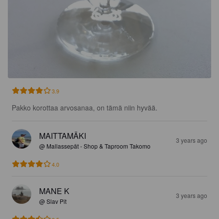
3.9
Pakko korottaa arvosanaa, on tämä niin hyvää.
MAITTAMÄKI
3 years ago
@ Mallassepät - Shop & Taproom Takomo
4.0
MANE K
3 years ago
@ Slav Pit