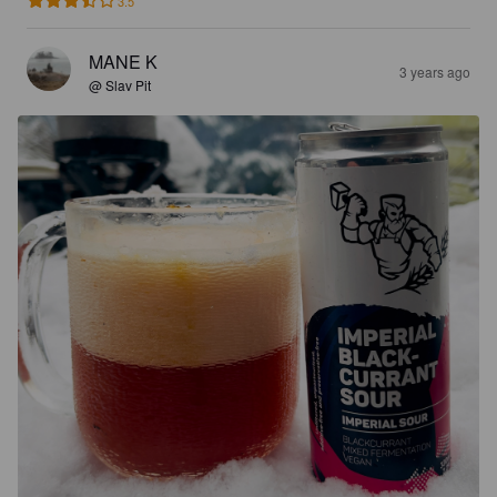
3.5
MANE K
3 years ago
@ Slav Pit