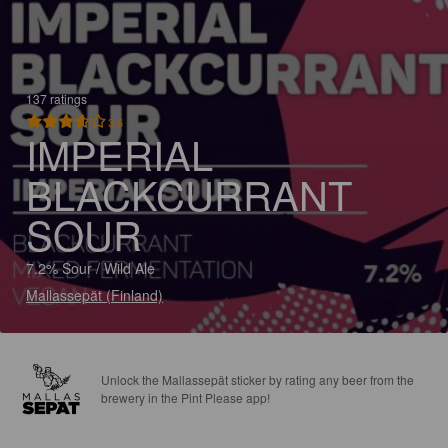
137 ratings
3.6
IMPERIAL
BLACKCURRANT
SOUR
7.2% Sour / Wild Ale
Mallassepät (Finland)
Unlock the Mallassepät sticker by rating any beer from the
brewery in the Pint Please app!