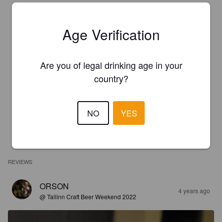
Age Verification
Are you of legal drinking age in your
country?
NO
YES
REVIEWS
ORSON
4 years ago
@ Tallinn Craft Beer Weekend 2022