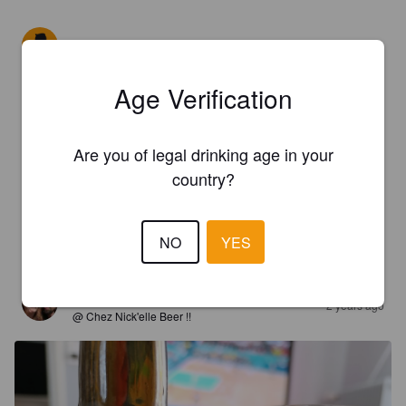
FICUS EN BRANCHES
2 years ago
Age Verification
3.5
Bonne blonde rafraîchissante et pétillante, seul petit bémol 
elle mousse beaucoup
Are you of legal drinking age in your
country?
JIMMY
2 years ago
NO
YES
5.0
NICK'ELLE
2 years ago
@ Chez Nick'elle Beer !!