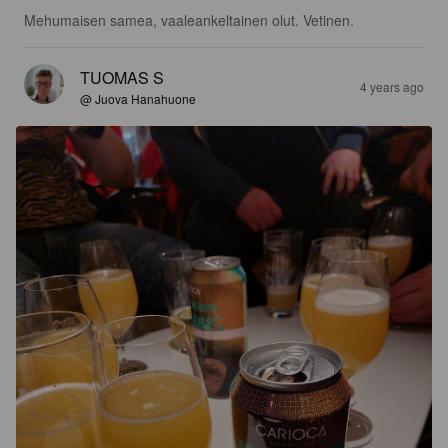
Mehumaisen samea, vaaleankeltainen olut. Vetinen.
TUOMAS S
4 years ago
@ Juova Hanahuone