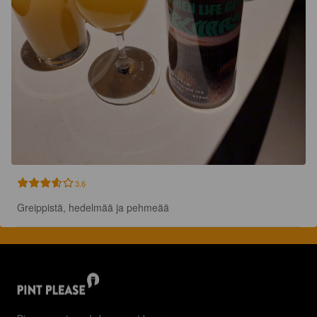
3.6
Greippistä, hedelmää ja pehmeää