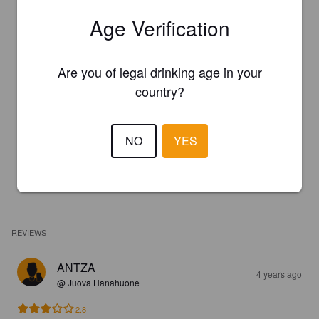
Age Verification
Are you of legal drinking age in your
country?
NO
YES
REVIEWS
ANTZA
4 years ago
@ Juova Hanahuone
2.8