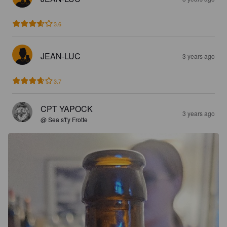
3.6
JEAN-LUC
3 years ago
3.7
CPT YAPOCK
3 years ago
@ Sea s't'y Frotte