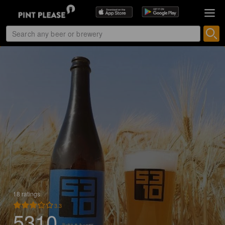
18 ratings
3.3
5310