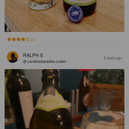
3.9
RALPH S
2 years ago
@ Landbierparadies Laden