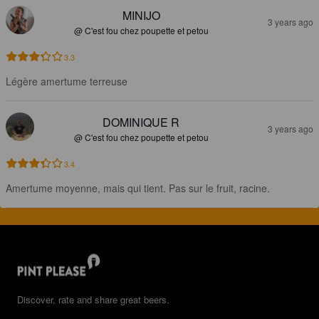
MINIJO
3 years ago
@ C'est fou chez poupette et petou
3.3
Légère amertume terreuse
DOMINIQUE R
3 years ago
@ C'est fou chez poupette et petou
3.4
Amertume moyenne, mais qui tient. Pas sur le fruit, racine.
Discover, rate and share great beers.