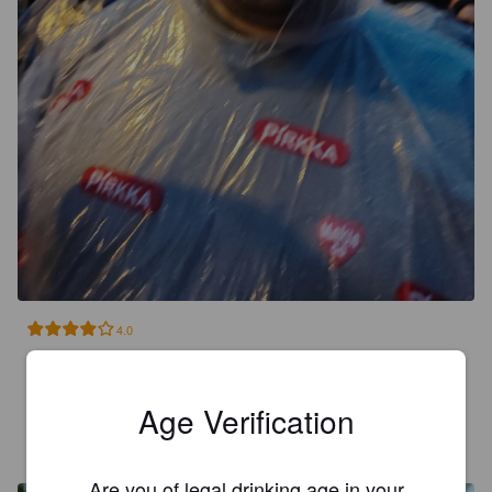
4.0
En yleensä juo siideriä mutta on hyvä
Age Verification
ISO KARI
28 days ago
@ K-supermarket Tarmola, Porvoo
Are you of legal drinking age in your