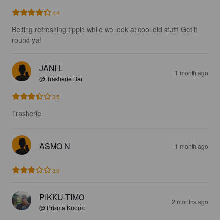
4.4
Belting refreshing tipple while we look at cool old stuff! Get it 
round ya!
JANI L
1 month ago
@ Trasherie Bar
3.5
Trasherie
ASMO N
1 month ago
3.0
PIKKU-TIMO
2 months ago
@ Prisma Kuopio