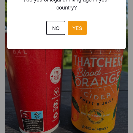
country?
NO
YES