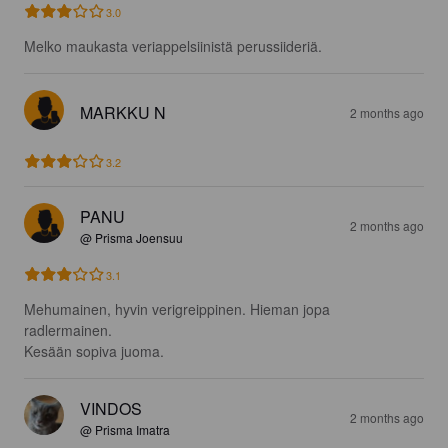
3.0
Melko maukasta veriappelsiinistä perussiideriä.
MARKKU N
2 months ago
3.2
PANU
2 months ago
@ Prisma Joensuu
3.1
Mehumainen, hyvin verigreippinen. Hieman jopa 
radlermainen. 

Kesään sopiva juoma.
VINDOS
2 months ago
@ Prisma Imatra