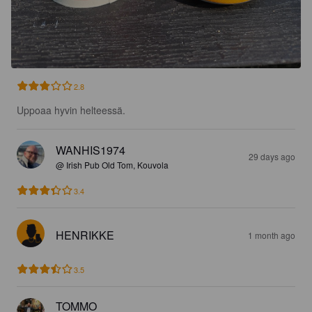
2.8
Uppoaa hyvin helteessä.
WANHIS1974
29 days ago
@ Irish Pub Old Tom, Kouvola
3.4
HENRIKKE
1 month ago
3.5
TOMMO