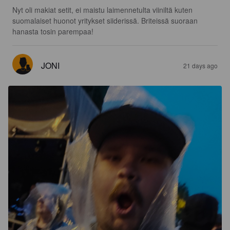
Nyt oli makiat setit, ei maistu laimennetulta viiniltä kuten 
suomalaiset huonot yritykset siiderissä. Briteissä suoraan 
hanasta tosin parempaa!
JONI
21 days ago