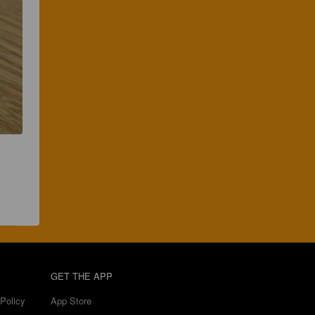
GET THE APP
Policy
App Store