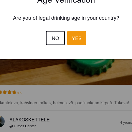
Are you of legal drinking age in your country?
NO
YES
4.6
skahteleva, kahvinen, raikas, helmeilevä, puolimakean kirpeä. Tukeva!
ALAKOSKETTELE
4 year
@ Himos Center