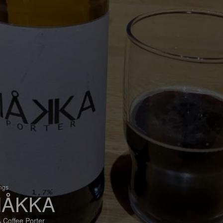
ings
ÅKKA
 Coffee Porter