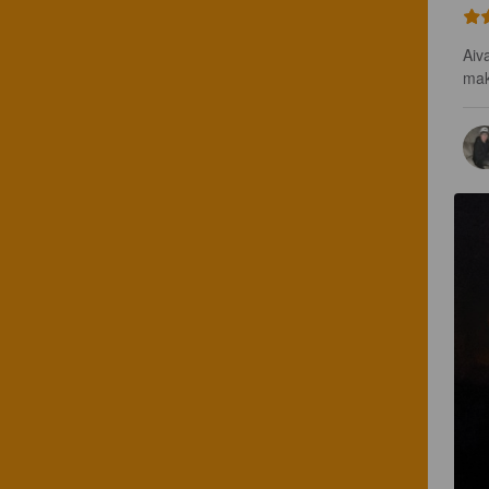
Aiv
mak