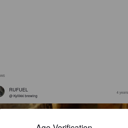
EWS
RUFUEL
4 year
@ Kyllikki brewing
Age Verification