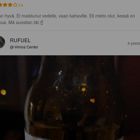
3.8
an hyvä. Ei maistunut vedelle, vaan kahaville. Eli mieto olut, kessä on 
ua. Mä suositan tät.☝
RUFUEL
4 year
@ Himos Center