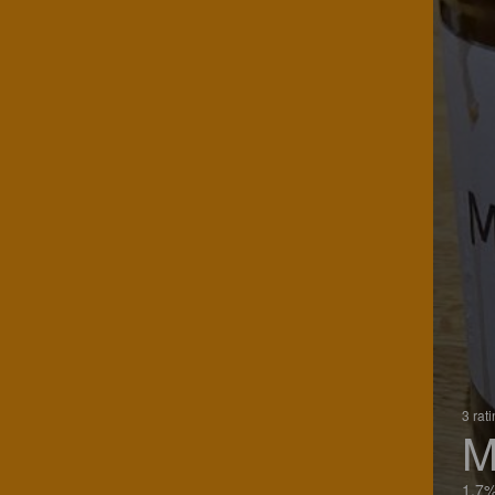
3 rat
M
1.7%