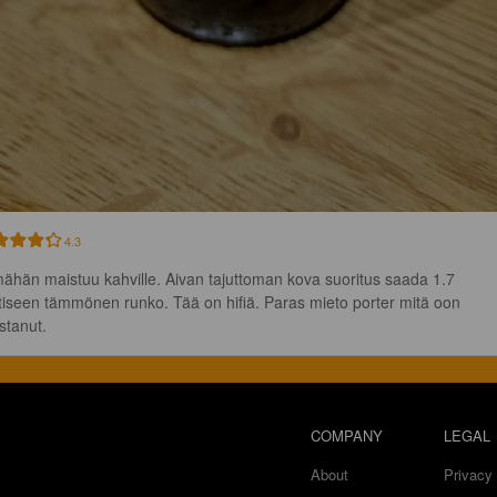
4.3
ähän maistuu kahville. Aivan tajuttoman kova suoritus saada 1.7 
ttiseen tämmönen runko. Tää on hifiä. Paras mieto porter mitä oon 
stanut.
COMPANY
LEGAL
About
Privacy 