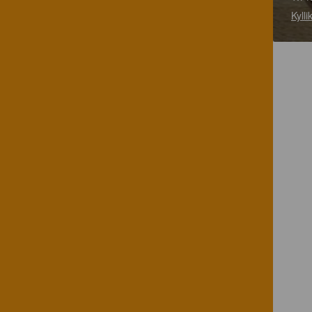
Kylli