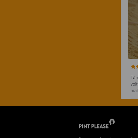
Täm
vol
mai