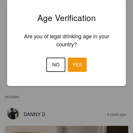
Age Verification
Are you of legal drinking age in your
country?
NO
YES
REVIEWS
DANNY D
4 years ago