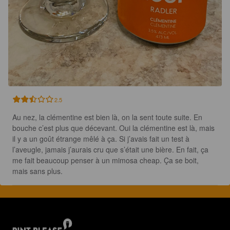
2.5
Au nez, la clémentine est bien là, on la sent toute suite. En 
bouche c’est plus que décevant. Oui la clémentine est là, mais 
il y a un goût étrange mêlé à ça. Si j’avais fait un test à 
l’aveugle, jamais j’aurais cru que s’était une bière. En fait, ça 
me fait beaucoup penser à un mimosa cheap. Ça se boit, 
mais sans plus.