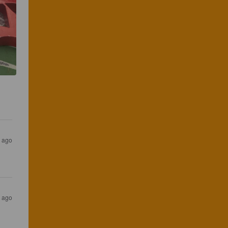
s ago
s ago