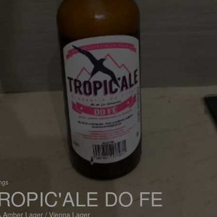
ings
ROPIC'ALE DO FE
 Amber Lager / Vienna Lager