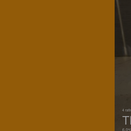
4 rat
T
6.0%