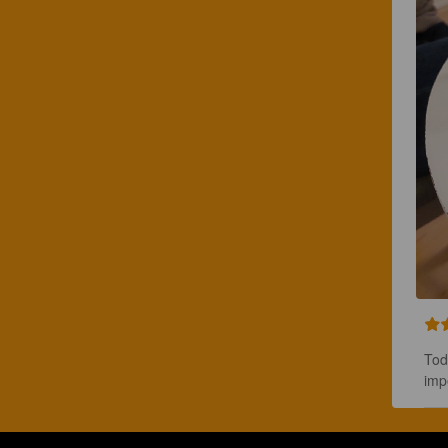
Tod
imp