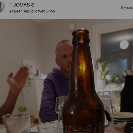
TUOMAS S
5 year
@ Beer Republic Web Shop