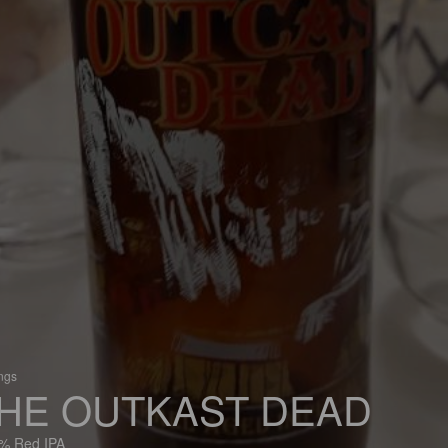
ings
HE OUTKAST DEAD
% Red IPA