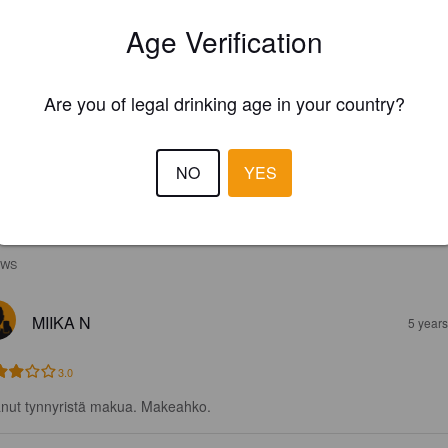
Age Verification
Are you of legal drinking age in your country?
NO
YES
EWS
MIIKA N
5 year
3.0
nut tynnyristä makua. Makeahko.