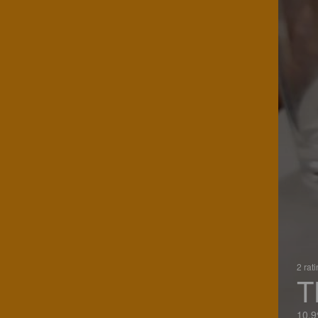
2 rat
T
10.9