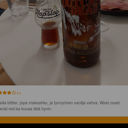
4.0
ella bittter, jopa makeahko, ja tynnyrinen vanilja vahva. West coast 
erial red ba kuvaa tätä hyvin.