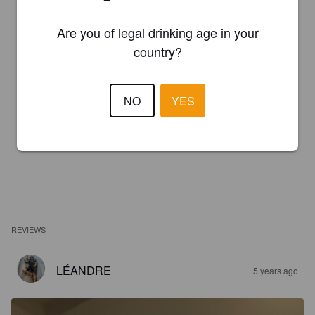
Are you of legal drinking age in your
country?
NO
YES
REVIEWS
LÉANDRE
5 years ago