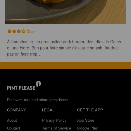
3.5
À l’americaine, un gros pulled pork burger, des frites, le Catch 
et une bière. Bon pour faire simple c’est une smash, faudrait 
pas en faire trop…
Discover, rate and share great beers.
COMPANY
LEGAL
GET THE APP
About
Privacy Policy
App Store
Contact
Terms of Service
Google Play