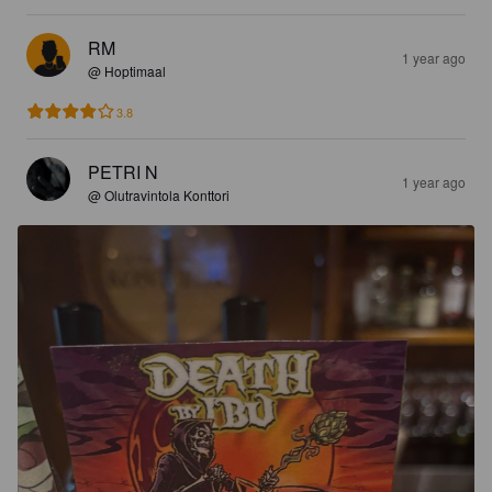
RM
1 year ago
@ Hoptimaal
3.8
PETRI N
1 year ago
@ Olutravintola Konttori