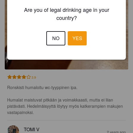
Are you of legal drinking age in your
country?
NO
YES
3.9
Ronskisti humaloitu wc-tyyppinen ipa.

Humalat maistuvat pitkään ja voimakkaasti, mutta ei liian 
pistävästi. Hedelmäisyyttä löytyy myös katkerampien makujen 
vastapainoksi.
TOMI V
2 years ago