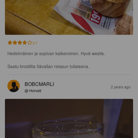
3.7
Hedelmäinen ja sopivan katkeroinen. Hyvä westis. 

Saatu broidilta Itävallan reissun tuliaisena.
BOBCMARLI
2 years ago
@ Horvati