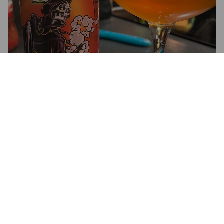
3.7
C’est très très bon mais je m’attendais à le faire exploser le 
palais par l’amertume… mais au final pas tellement (mais pas 
mal quand même)