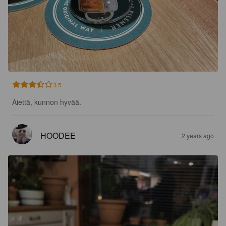
3.5
Aiettä, kunnon hyvää.
HOODEE
2 years ago