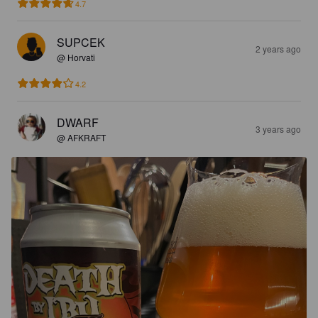
4.7
SUPCEK
2 years ago
@ Horvati
4.2
DWARF
3 years ago
@ AFKRAFT