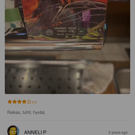
3.9
Raikas, tuhti, hyvää.
ANNELI P
2 years ago