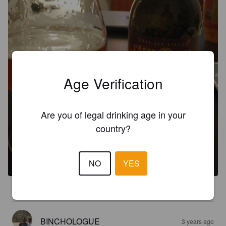
Age Verification
Are you of legal drinking age in your
country?
NO
YES
3.7
BINCHOLOGUE
3 years ago