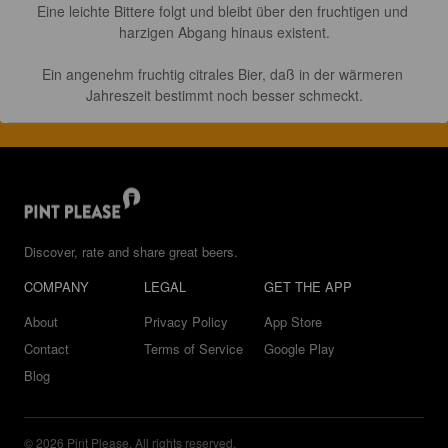
Eine leichte Bittere folgt und bleibt über den fruchtigen und 
harzigen Abgang hinaus existent.

Ein angenehm fruchtig citrales Bier, daß in der wärmeren 
Jahreszeit bestimmt noch besser schmeckt.
Discover, rate and share great beers.
COMPANY
LEGAL
GET THE APP
About
Privacy Policy
App Store
Contact
Terms of Service
Google Play
Blog
© 2026 Pint Please. All rights reserved.