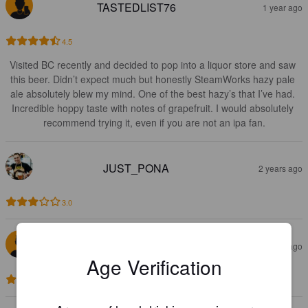
TASTEDLIST76
1 year ago
4.5
Visited BC recently and decided to pop into a liquor store and saw 
this beer. Didn’t expect much but honestly SteamWorks hazy pale 
ale absolutely blew my mind. One of the best hazy’s that I’ve had. 
Incredible hoppy taste with notes of grapefruit. I would absolutely 
recommend trying it, even if you are not an ipa fan.
JUST_PONA
2 years ago
3.0
MAAS N
2 years ago
Age Verification
3.2