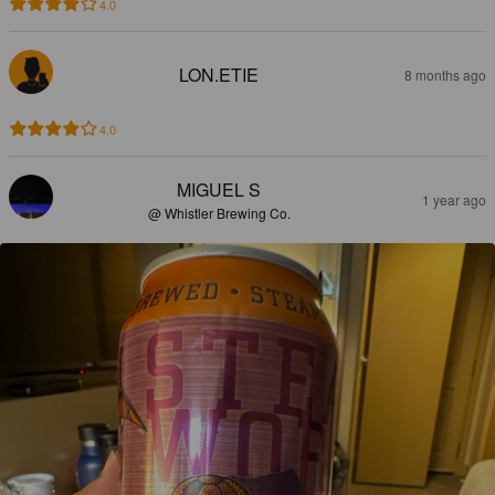
4.0
LON.ETIE
8 months ago
4.0
MIGUEL S
1 year ago
@ Whistler Brewing Co.