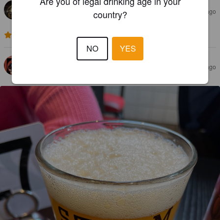
Are you of legal drinking age in your
DAVID A
3 years ago
country?
3.6
NO
YES
LAGENTE
4 years ago