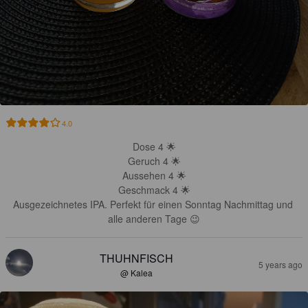
4.0
Dose 4 🌟

Geruch 4 🌟

Aussehen 4 🌟

Geschmack 4 🌟

Ausgezeichnetes IPA. Perfekt für einen Sonntag Nachmittag und 
alle anderen Tage 😉
THUHNFISCH
5 years ago
@ Kalea