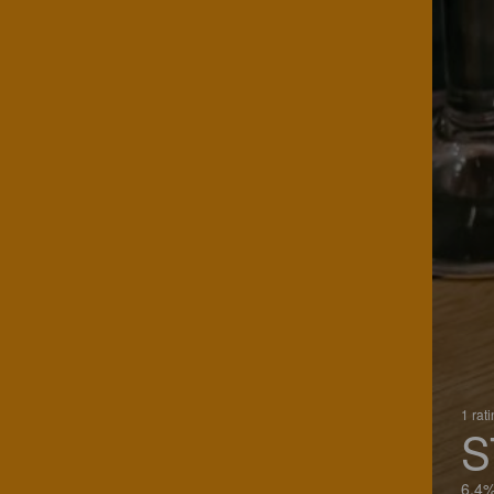
1 rat
S
6.4%