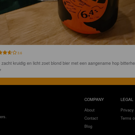
3.6
 zacht kruidig en licht zoet blond bier met een aangename hop bitterhe

COMPANY
LEGAL
About
Privacy 
ers.
Contact
Terms o
Blog