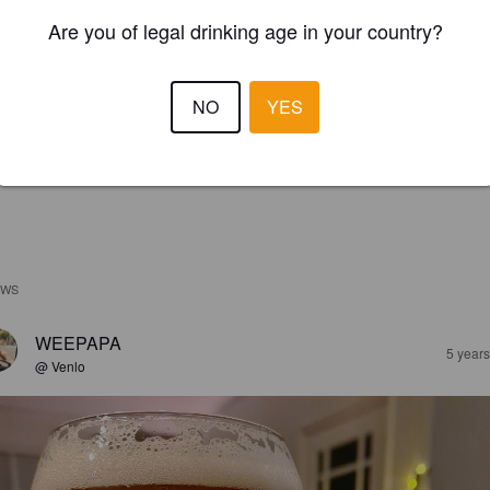
Are you of legal drinking age in your country?
NO
YES
EWS
WEEPAPA
5 year
@ Venlo