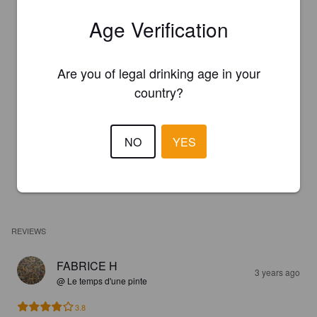
Age Verification
Are you of legal drinking age in your
country?
NO
YES
REVIEWS
FABRICE H
3 years ago
@ Le temps d'une pinte
3.8