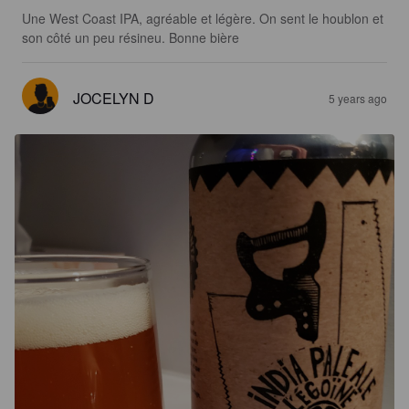
Une West Coast IPA, agréable et légère. On sent le houblon et 
son côté un peu résineu. Bonne bière
JOCELYN D
5 years ago