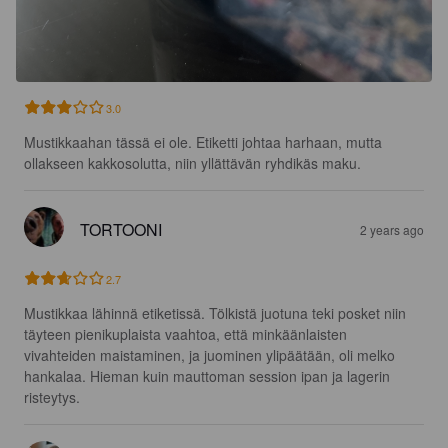
3.0
Mustikkaahan tässä ei ole. Etiketti johtaa harhaan, mutta 
ollakseen kakkosolutta, niin yllättävän ryhdikäs maku.
TORTOONI
2 years ago
2.7
Mustikkaa lähinnä etiketissä. Tölkistä juotuna teki posket niin 
täyteen pienikuplaista vaahtoa, että minkäänlaisten 
vivahteiden maistaminen, ja juominen ylipäätään, oli melko 
hankalaa. Hieman kuin mauttoman session ipan ja lagerin 
risteytys.