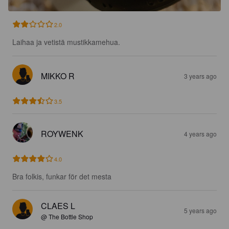
2.0
Laihaa ja vetistä mustikkamehua.
MIKKO R
3 years ago
3.5
ROYWENK
4 years ago
4.0
Bra folkis, funkar för det mesta
CLAES L
5 years ago
@ The Bottle Shop