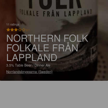
11 ratings
3.1
NORTHERN FOLK
FOLKALE FRÅN
LAPPLAND
3.5% Table Beer / Dinner Ale
Norrlandsbryggarna (Sweden)