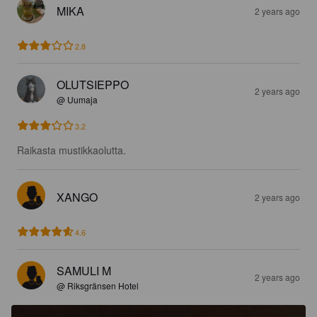
MIKA
2 years ago
2.8
OLUTSIEPPO
2 years ago
@ Uumaja
3.2
Raikasta mustikkaolutta.
XANGO
2 years ago
4.6
SAMULI M
2 years ago
@ Riksgränsen Hotel