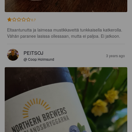
0.7
Eltaantunutta ja laimeaa mustikkavettä tunkkaisella katkerolla. 
Vähän paranee lasissa ollessaan, mutta ei paljoa. Ei jatkoon.
PEITSOJ
3 years ago
@ Coop Holmsund