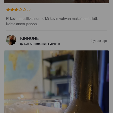
2.7
Ei kovin mustikkainen, eikä kovin vahvan makuinen folköl. 
Kohtalainen janoon.
KINNUNE
3 years ago
@ ICA Supermarket Lycksele