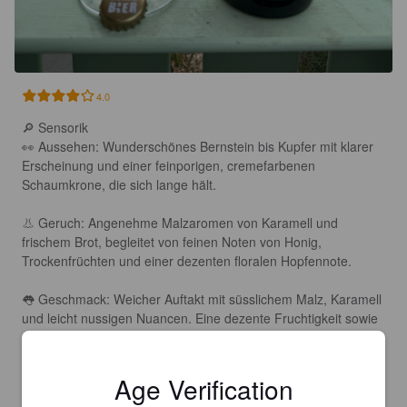
4.0
🔎 Sensorik

👀 Aussehen: Wunderschönes Bernstein bis Kupfer mit klarer 
Erscheinung und einer feinporigen, cremefarbenen 
Schaumkrone, die sich lange hält.

👃 Geruch: Angenehme Malzaromen von Karamell und 
frischem Brot, begleitet von feinen Noten von Honig, 
Trockenfrüchten und einer dezenten floralen Hopfennote.

👅 Geschmack: Weicher Auftakt mit süsslichem Malz, Karamell 
und leicht nussigen Nuancen. Eine dezente Fruchtigkeit sowie 
die ausgewogene Hopfenbittere (22 IBU) sorgen für Balance 
und hohe Trinkfreude.

Age Verification
👄 Mundgefühl: Mittelkräftig, angenehm weich und rund mit 