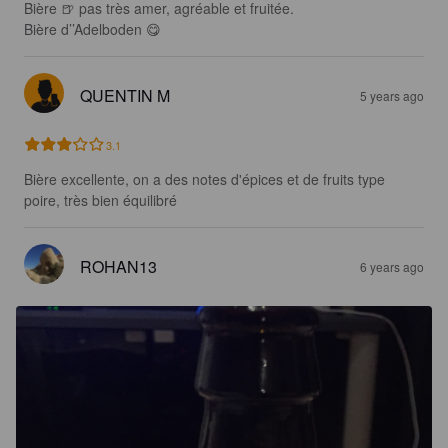
Bière 🍺 pas très amer, agréable et fruitée.

Bière d’’Adelboden 😋
QUENTIN M
5 years ago
3.1
Bière excellente, on a des notes d'épices et de fruits type 
poire, très bien équilibré
ROHAN13
6 years ago