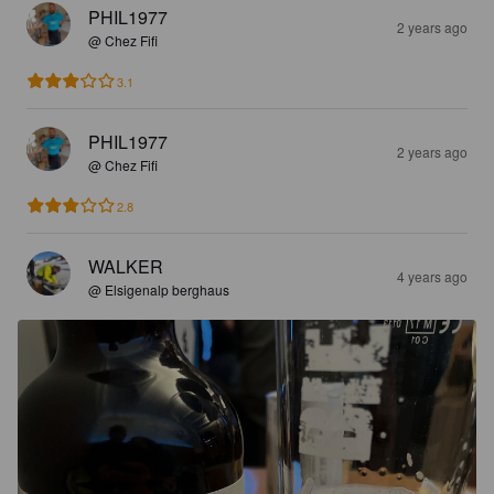
PHIL1977
2 years ago
@ Chez Fifi
3.1
PHIL1977
2 years ago
@ Chez Fifi
2.8
WALKER
4 years ago
@ Elsigenalp berghaus