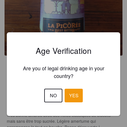
Age Verification
5.0
Are you of legal drinking age in your
Très bel assemblage, très bon arrière goût houblonné
country?
BJM_THR
4 years ago
NO
YES
4.0
Très bonne ambrée avec des notes classiques de biscuits 
mais sans être trop sucrée. Légère amertume qui 
accompagne le tout en bouche. Bonne découverte !