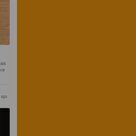
ais 
âce 
s ago