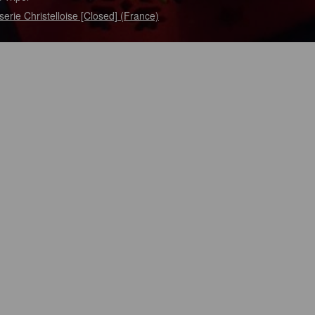
serie Christelloise [Closed] (France)