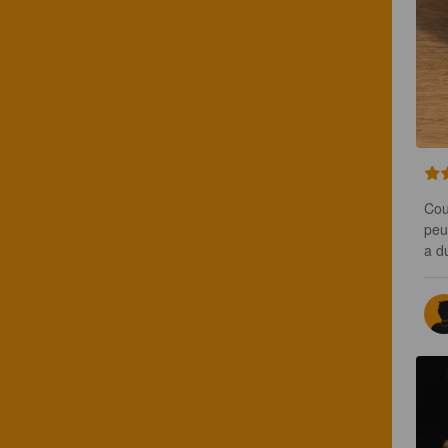
Cou
peu
a d