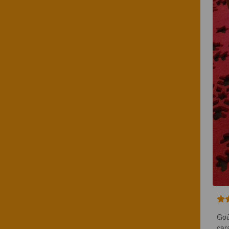
Goû
car