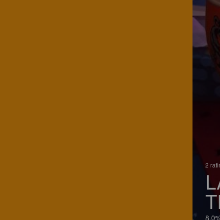
2 rat
L
T
8.0%