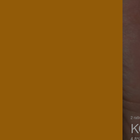
2 rat
K
4.8%