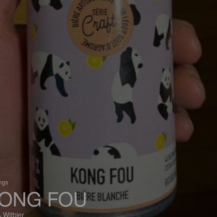
ings
ONG FOU
 Witbier