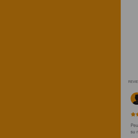
REVI
Peu
su 