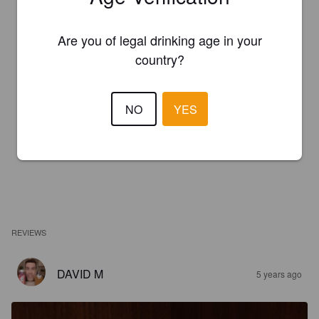
Are you of legal drinking age in your
country?
NO
YES
REVIEWS
DAVID M
5 years ago