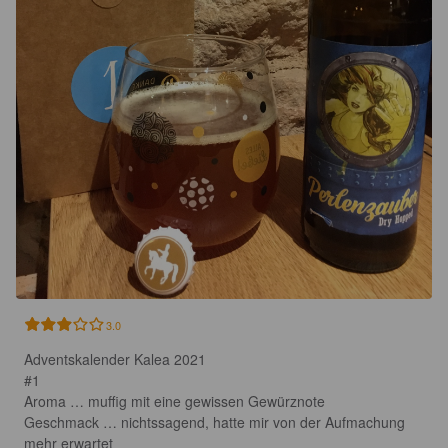
3.0
Adventskalender Kalea 2021

#1

Aroma … muffig mit eine gewissen Gewürznote

Geschmack … nichtssagend, hatte mir von der Aufmachung 
mehr erwartet