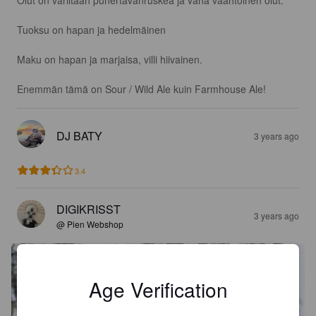
Tuoksu on hapan ja hedelmäinen

Maku on hapan ja marjaisa, villi hiivainen.

Enemmän tämä on Sour / Wild Ale kuin Farmhouse Ale!
DJ BATY
3 years ago
3.4
DIGIKRISST
3 years ago
@ Pien Webshop
Age Verification