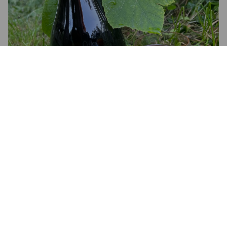
4.2
Viinimäinen, hieman tamminen. Pehmeä. Jälkimaussa hieman 
tunkkaisuutta, joka johtunee huonelämpötilasta.

Hieno juoma jälleen Tujulta.
