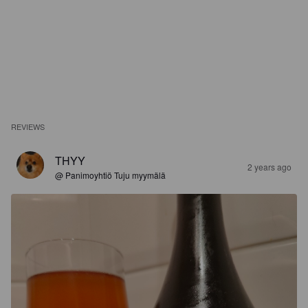
REVIEWS
THYY
2 years ago
@ Panimoyhtiö Tuju myymälä