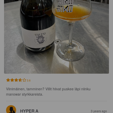
3.6
Viinimäinen, tamminen? Villit hiivat puskee läpi niinku 
manowar styrkkareista.
HYPER A
3 years ago