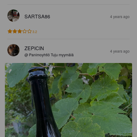
SARTSA86
4 years ago
3.2
ZEPICIN
4 years ago
@ Panimoyhtiö Tuju myymälä