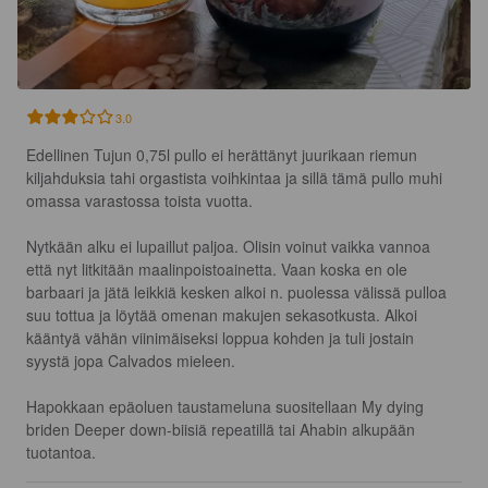
3.0
Edellinen Tujun 0,75l pullo ei herättänyt juurikaan riemun 
kiljahduksia tahi orgastista voihkintaa ja sillä tämä pullo muhi 
omassa varastossa toista vuotta. 

Nytkään alku ei lupaillut paljoa. Olisin voinut vaikka vannoa 
että nyt litkitään maalinpoistoainetta. Vaan koska en ole 
barbaari ja jätä leikkiä kesken alkoi n. puolessa välissä pulloa 
suu tottua ja löytää omenan makujen sekasotkusta. Alkoi 
kääntyä vähän viinimäiseksi loppua kohden ja tuli jostain 
syystä jopa Calvados mieleen.

Hapokkaan epäoluen taustameluna suositellaan My dying 
briden Deeper down-biisiä repeatillä tai Ahabin alkupään 
tuotantoa.