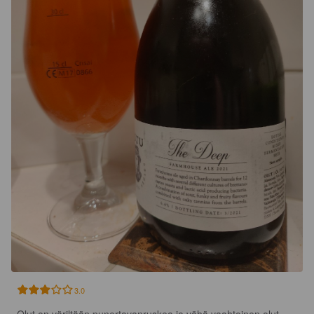
3.0
Olut on väriltään punertavanruskea ja vähä vaahtoinen olut.
