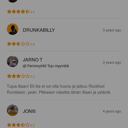
4.5
DRUNKABILLY
3 years ago
2.6
JARNO T
3 years ago
@ Panimoyhtiö Tuju myymälä
3.0
Tujua iltaan! Eli ilta ei voi olla huono ja jatkuu Rockfoot 
Rumbleen, yeah. Pikkasen rokettia tähän iltaan ja ystäviä.
JONI5
4 years ago
3.5