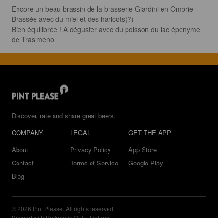
Encore un beau brassin de la brasserie Giardini en Ombrie

Brassée avec du miel et des haricots(?)

Bien équilibrée ! A déguster avec du poisson du lac éponyme 
de Trasimeno
Discover, rate and share great beers.
COMPANY
LEGAL
GET THE APP
About
Privacy Policy
App Store
Contact
Terms of Service
Google Play
Blog
© 2026 Pint Please. All rights reserved.
Brewed with Perkele in Oulu, Finland.