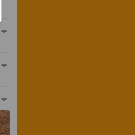
r ago
r ago
s ago