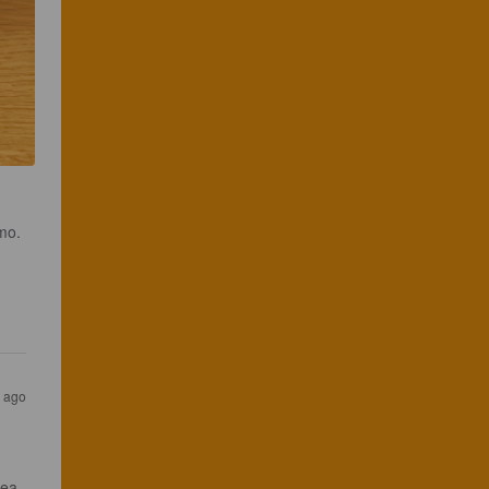
mo.

s ago
kea 