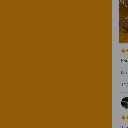
Kor
Mak
12,
Tuo