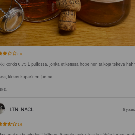
3.0
kki korkki 0,75 L pullossa, jonka etiketissä hopeinen taikoja tekevä hah
ea, kirkas kuparinen juoma.

99€.
LTN. NACL
5 year
3.6
ksu makea ja miedosti tallinen. Samoin maku, joskin vähän turhan ma