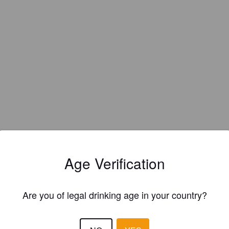
EWS
Age Verification
AFST
16 days
3.8
Are you of legal drinking age in your country?
MATHIEU801
1 yea