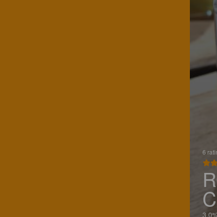
6 rat
R
C
3.0%