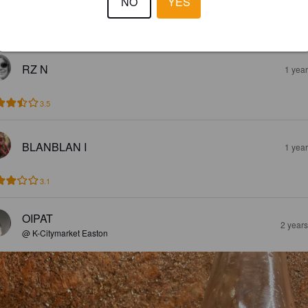
NO
YES
4.0
RZ N
1 yea
3.5
BLANBLAN I
1 yea
3.1
OIPAT
2 year
@ K-Citymarket Easton