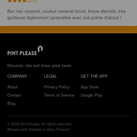
4.2
Bon nez caramel, couleur caramel foncé, broue discrète, très 
goûteuse légèrement caramélisé avec une pointe d'alcool !
Discover, rate and share great beers.
COMPANY
LEGAL
GET THE APP
About
Privacy Policy
App Store
Contact
Terms of Service
Google Play
Blog
© 2026 Pint Please. All rights reserved.
Brewed with Perkele in Oulu, Finland.