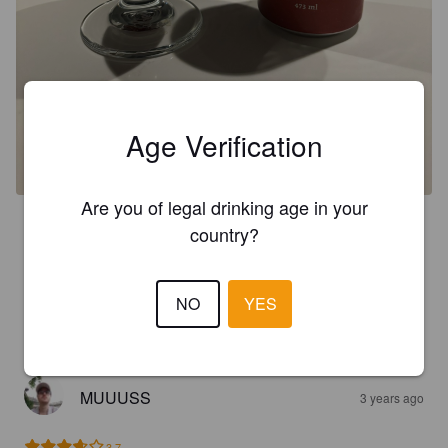
Age Verification
Are you of legal drinking age in your
4.6
country?
ROBTOMBOYA4
3 years ago
NO
YES
3.4
MUUUSS
3 years ago
3.7