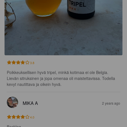
3.8
Poikkeuksellisen hyvä tripel, minkä kotimaa ei ole Belgia. 

Lievän sitruksinen ja jopa omenaa oli maistettavissa. Todella 
kevyt nautittava ja oikein hyvä.
MIKA A
2 years ago
4.0
Backlog