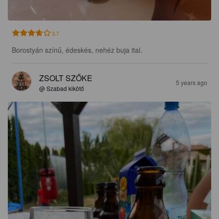
3.7
Borostyán színű, édeskés, nehéz buja ital.
ZSOLT SZŐKE
5 years ago
@ Szabad kikötő