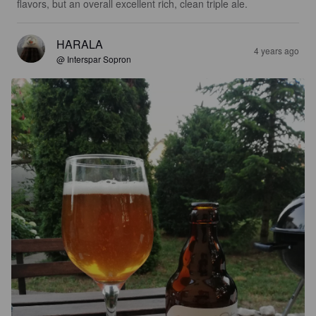
flavors, but an overall excellent rich, clean triple ale.
HARALA
4 years ago
@ Interspar Sopron