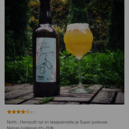
4.1
Nohh...Hemputti nyt on tasapainoista ja Super juotavaa 
Neipaa luokkaan 6% 😋🍻.
