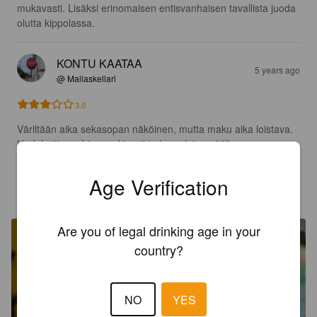
mukavasti. Lisäksi erinomaisen entisvanhaisen tavallista juoda 
olutta kippolassa.
KONTU KAATAA
5 years ago
@ Mallaskellari
3.0
Väriltään aika sekasopan näköinen, mutta maku aika loistava. 
Hedelmäinen, hieman kirpeä ja humalainen ööli.
Age Verification
NAEZAE
5 years ago
@ Pien Shop & Bar
Are you of legal drinking age in your
country?
NO
YES