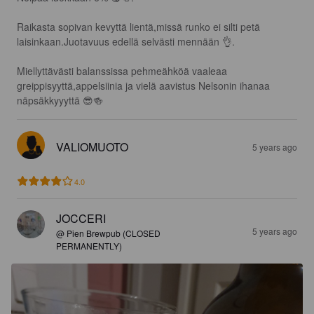
Raikasta sopivan kevyttä lientä,missä runko ei silti petä 
laisinkaan.Juotavuus edellä selvästi mennään 👌.

Miellyttävästi balanssissa pehmeähköä vaaleaa 
greippisyyttä,appelsiinia ja vielä aavistus Nelsonin ihanaa 
näpsäkkyyyttä 😎🍻
VALIOMUOTO
5 years ago
4.0
JOCCERI
5 years ago
@ Pien Brewpub (CLOSED
PERMANENTLY)