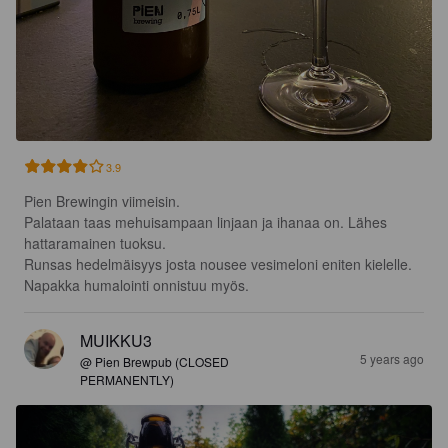
3.9
Pien Brewingin viimeisin.

Palataan taas mehuisampaan linjaan ja ihanaa on. Lähes 
hattaramainen tuoksu.

Runsas hedelmäisyys josta nousee vesimeloni eniten kielelle.

Napakka humalointi onnistuu myös.
MUIKKU3
5 years ago
@ Pien Brewpub (CLOSED
PERMANENTLY)