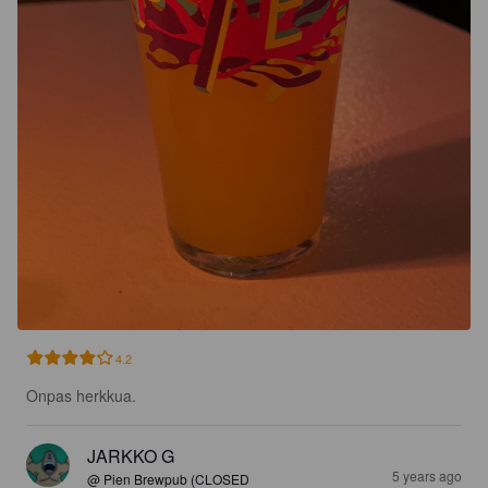
4.2
Onpas herkkua.
JARKKO G
5 years ago
@ Pien Brewpub (CLOSED