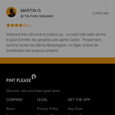
MARTIN G
5 years ago
@ Tite Frette Valleyfield
4.0
Vraiment très citronné et j’adore ça.  Le petit côté salin donne 
le goût d’enfiler les gorgées une après l’autre.  Finalement, 
comme toutes les bières Beauregard, un léger arôme de 
torréfaction est toujours présent.
Discover, rate and share great beers.
COMPANY
LEGAL
GET THE APP
About
Privacy Policy
App Store