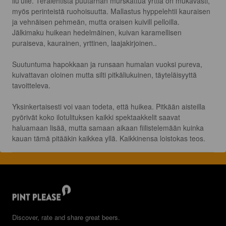
liu'ulle. Terälehtistä puutarhan murskattua yrttiä on mukavasti, 
myös perinteistä ruohoisuutta. Mallastus hyppelehtii kauraisen 
ja vehnäisen pehmeän, mutta oraisen kuivill pelloilla.

Jälkimaku huikean hedelmäinen, kuivan karamellisen 
puraiseva, kaurainen, yrttinen, laajakirjoinen..

Suutuntuma hapokkaan ja runsaan humalan vuoksi pureva, 
kuivattavan oloinen mutta silti pitkäliukuinen, täyteläisyyttä 
tavoitteleva.

Yksinkertaisesti voi vaan todeta, että huikea. Pitkään aisteilla 
pyörivät koko ilotulituksen kaikki spektaakkelit saavat 
haluamaan lisää, mutta samaan aikaan fiilistelemään kuinka 
kauan tämä pitääkin kaikkea yllä. Kaikkinensa loistokas teos.
Discover, rate and share great beers.