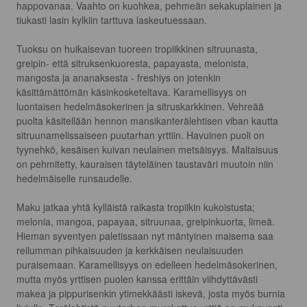
happovanaa. Vaahto on kuohkea, pehmeän sekakuplainen ja 
tiukasti lasin kylkiin tarttuva laskeutuessaan.

Tuoksu on huikaisevan tuoreen tropiikkinen sitruunasta, 
greipin- että sitruksenkuoresta, papayasta, melonista, 
mangosta ja ananaksesta - freshiys on jotenkin 
käsittämättömän käsinkosketeltava. Karamellisyys on 
luontaisen hedelmäsokerinen ja sitruskarkkinen. Vehreää 
puolta käsitellään hennon mansikanterälehtisen viban kautta 
sitruunamelissaiseen puutarhan yrttiin. Havuinen puoli on 
tyynehkö, kesäisen kuivan neulainen metsäisyys. Maltaisuus 
on pehmitetty, kauraisen täyteläinen taustaväri muutoin niin 
hedelmäiselle runsaudelle.

Maku jatkaa yhtä kylläistä raikasta tropiikin kukoistusta; 
melonia, mangoa, papayaa, sitruunaa, greipinkuorta, limeä. 
Hieman syventyen paletissaan nyt mäntyinen maisema saa 
reilumman pihkaisuuden ja kerkkäisen neulaisuuden 
puraisemaan. Karamellisyys on edelleen hedelmäsokerinen, 
mutta myös yrttisen puolen kanssa erittäin viihdyttävästi 
makea ja pippurisenkin ytimekkäästi iskevä, josta myös burnia 