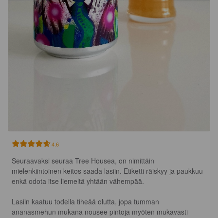
4.6
Seuraavaksi seuraa Tree Housea, on nimittäin 
mielenkiintoinen keitos saada lasiin. Etiketti räiskyy ja paukkuu 
enkä odota itse liemeltä yhtään vähempää.

Lasiin kaatuu todella tiheää olutta, jopa tumman 
ananasmehun mukana nousee pintoja myöten mukavasti 