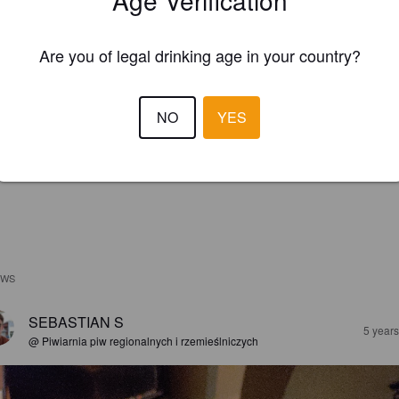
Are you of legal drinking age in your country?
NO
YES
EWS
SEBASTIAN S
5 year
@ Piwiarnia piw regionalnych i rzemieślniczych