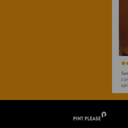
Świ
z p
cyt