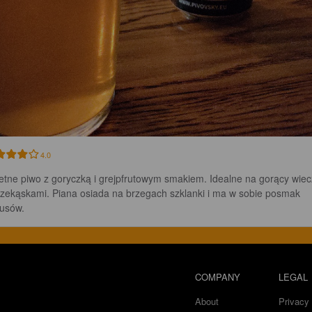
4.0
etne piwo z goryczką i grejpfrutowym smakiem. Idealne na gorący wiec
rzekąskami. Piana osiada na brzegach szklanki i ma w sobie posmak 
rusów.
COMPANY
LEGAL
About
Privacy 