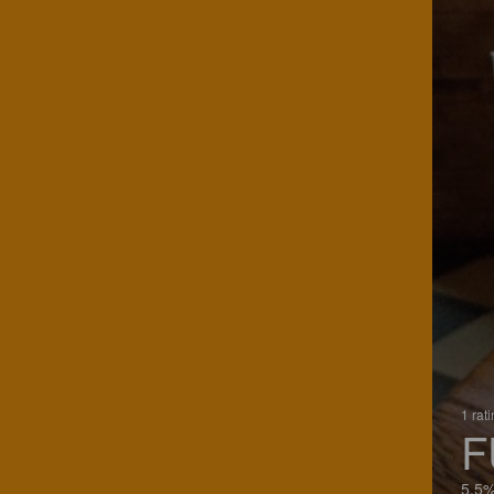
1 rat
F
5.5%