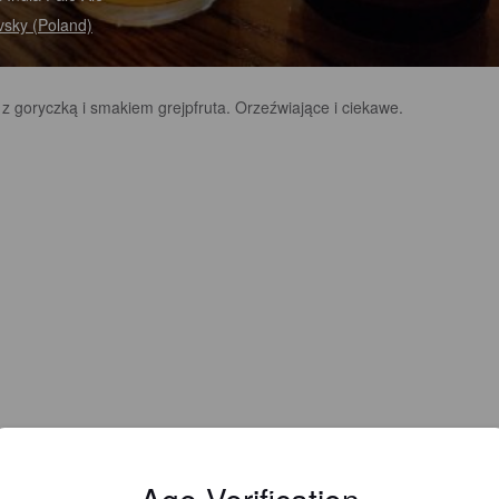
vsky (Poland)
 z goryczką i smakiem grejpfruta. Orzeźwiające i ciekawe.
Age Verification