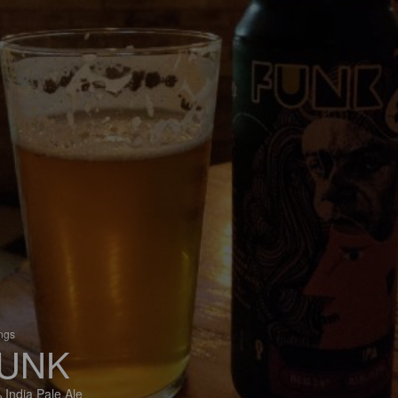
ings
UNK
 India Pale Ale