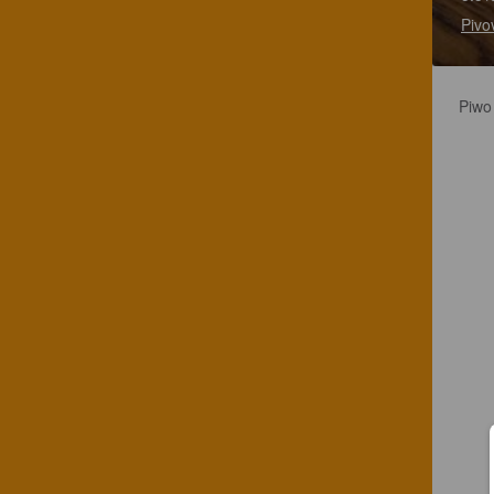
Pivo
Piwo