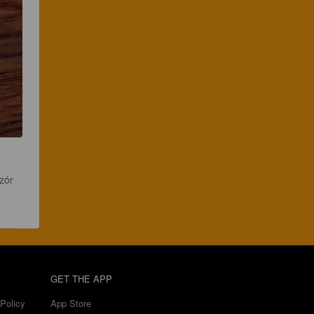
zór 
GET THE APP
Policy
App Store