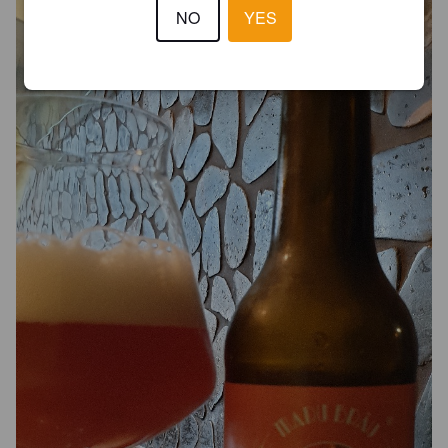
NO
YES