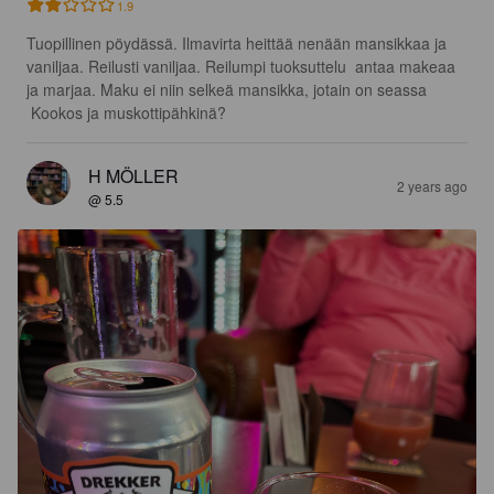
1.9
Tuopillinen pöydässä. Ilmavirta heittää nenään mansikkaa ja 
vaniljaa. Reilusti vaniljaa. Reilumpi tuoksuttelu  antaa makeaa 
ja marjaa. Maku ei niin selkeä mansikka, jotain on seassa

 Kookos ja muskottipähkinä?
H MÖLLER
2 years ago
@ 5.5