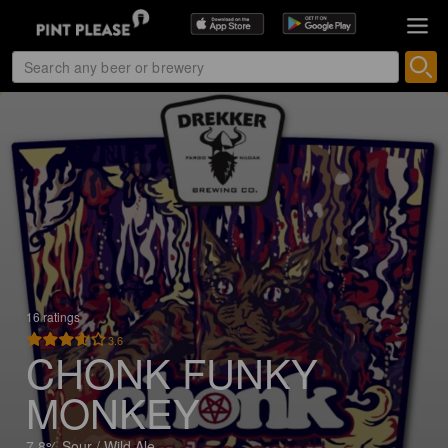
16 ratings
3.6
CHONK FUNKY
MONKEY
7.8% Sour / Wild Ale