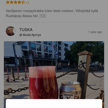
4.5
Vaniljainen marjapiirakka tulee tästä mieleen. Viihdyttää kyllä 
Ruatsipop-illassa här. 🇸🇪
TUSKA
1 year ago
@ Musta Kynnys