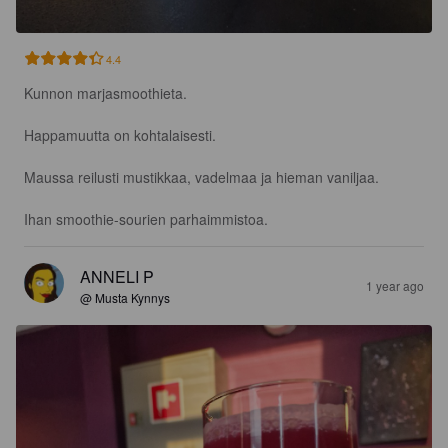
4.4
Kunnon marjasmoothieta.

Happamuutta on kohtalaisesti. 

Maussa reilusti mustikkaa, vadelmaa ja hieman vaniljaa.

Ihan smoothie-sourien parhaimmistoa.
ANNELI P
1 year ago
@ Musta Kynnys