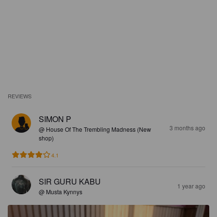
REVIEWS
SIMON P
3 months ago
@ House Of The Trembling Madness (New
shop)
4.1
SIR GURU KABU
1 year ago
@ Musta Kynnys