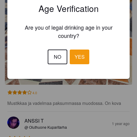
Age Verification
Are you of legal drinking age in your
country?
NO
YES
4.0
Mustikkaa ja vadelmaa paksummassa muodossa. On kova
ANSSI T
1 year ago
@ Oluthuone Kuparitarha