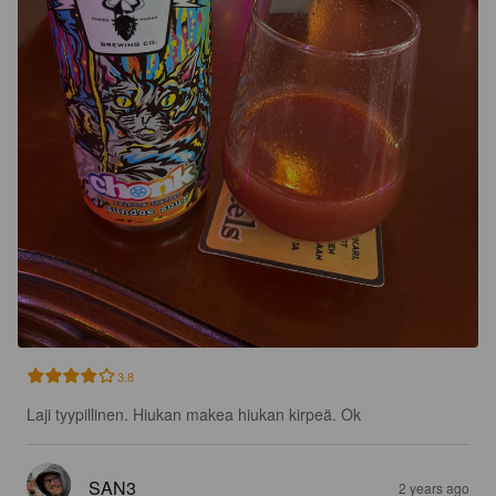
3.8
Laji tyypillinen. Hiukan makea hiukan kirpeä. Ok
SAN3
2 years ago