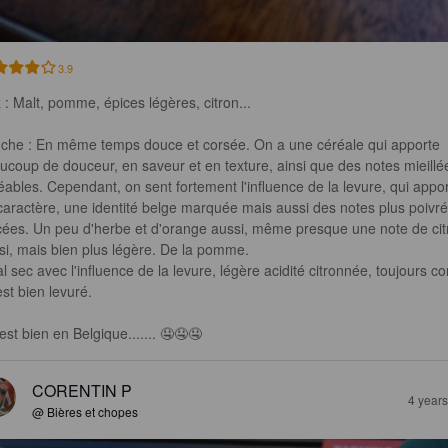
3.9
 : Malt, pomme, épices légères, citron... 

che : En même temps douce et corsée. On a une céréale qui apporte 
ucoup de douceur, en saveur et en texture, ainsi que des notes mieillé
éables. Cependant, on sent fortement l'influence de la levure, qui appor
caractère, une identité belge marquée mais aussi des notes plus poivré
cées. Un peu d'herbe et d'orange aussi, même presque une note de cit
si, mais bien plus légère. De la pomme.

al sec avec l'influence de la levure, légère acidité citronnée, toujours co
est bien levuré. 

est bien en Belgique....... 🤤🤤🤤
CORENTIN P
4 year
@ Bières et chopes