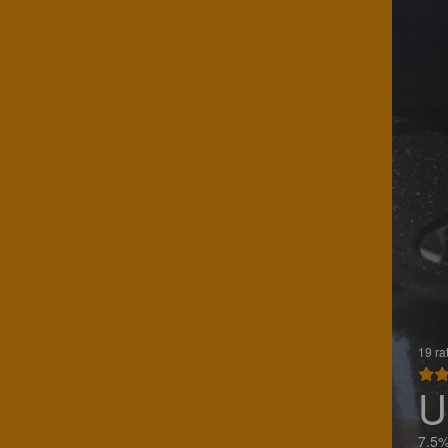
19 ra
U
7.5%