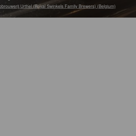
obrouwerij Urthel (Royal Swinkels Family Brewers) (Belgium)