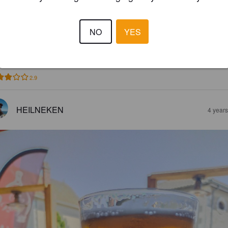
2.8
NO
YES
QUENTIN C
4 year
@ Bières et chopes
2.9
HEILNEKEN
4 year