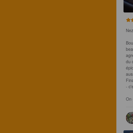
Nez
Bou
bea
agr
du 
épi
aus
Fin
- c'
On 