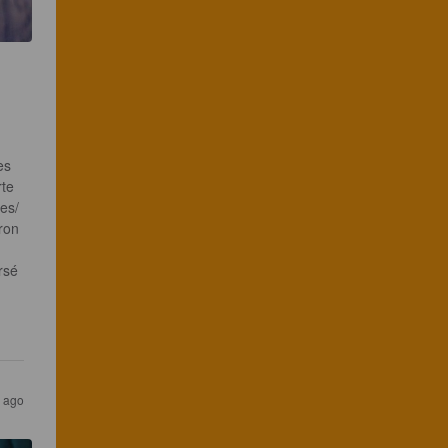
es 
te 
es/
ron 
rsé 
s ago