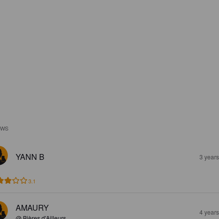
EWS
YANN B
3 year
3.1
AMAURY
4 year
@ Bières d'Ailleurs