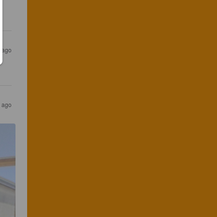
s ago
s ago