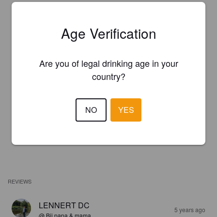
Age Verification
Are you of legal drinking age in your
country?
NO
YES
REVIEWS
LENNERT DC
5 years ago
@ Bij papa & mama.