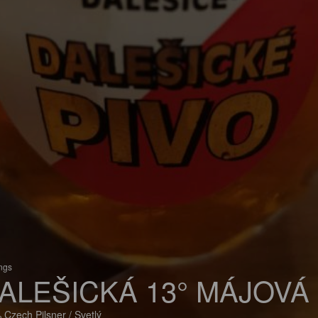
ings
ALEŠICKÁ 13° MÁJOVÁ
 Czech Pilsner / Svetlý