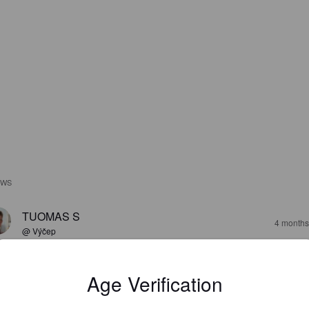
EWS
TUOMAS S
4 months
@ Výčep
Age Verification