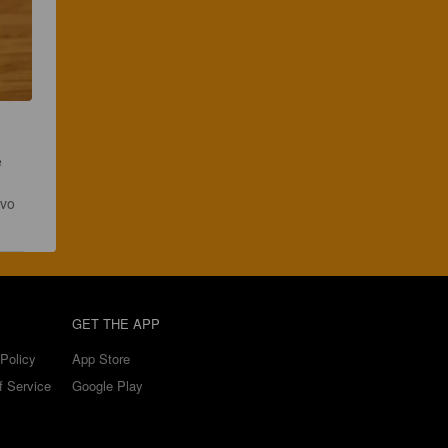
 
ivo 
GET THE APP
Policy
App Store
f Service
Google Play