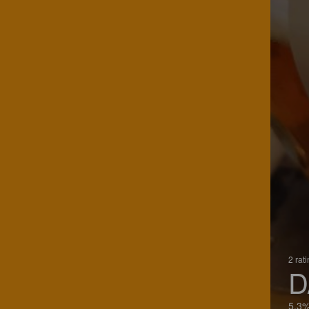
2 rat
D
5.3%