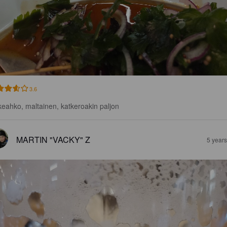
3.6
eahko, maltainen, katkeroakin paljon
MARTIN "VACKY" Z
5 year