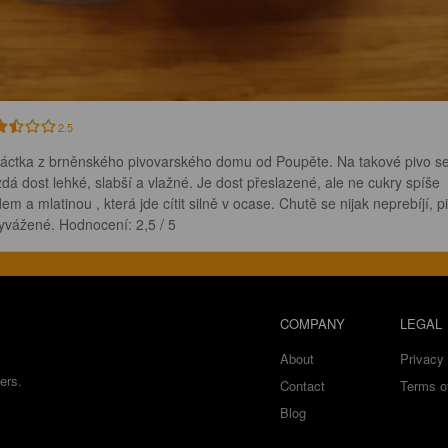
2.5
náctka z brněnského pivovarského domu od Poupěte. Na takové pivo se
zdá dost lehké, slabší a vlažné. Je dost přeslazené, ale ne cukry spíše 
em a mlatinou , která jde cítit silně v ocase. Chutě se nijak neprebíjí, p
vyvážené. Hodnocení: 2,5 / 5
COMPANY
LEGAL
About
Privacy 
ers.
Contact
Terms o
Blog