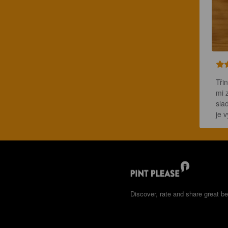
Tři
mi 
slad
je 
Discover, rate and share great be