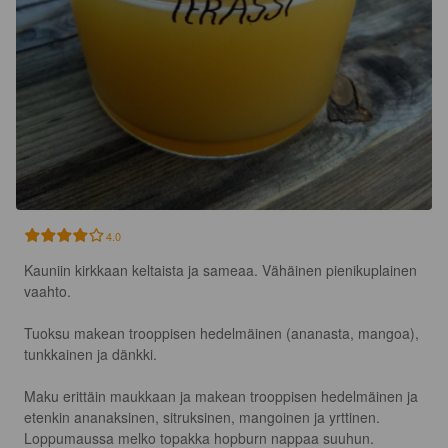
4.0
Kauniin kirkkaan keltaista ja sameaa. Vähäinen pienikuplainen 
vaahto.

Tuoksu makean trooppisen hedelmäinen (ananasta, mangoa), 
tunkkainen ja dänkki.

Maku erittäin maukkaan ja makean trooppisen hedelmäinen ja 
etenkin ananaksinen, sitruksinen, mangoinen ja yrttinen. 
Loppumaussa melko topakka hopburn nappaa suuhun. 