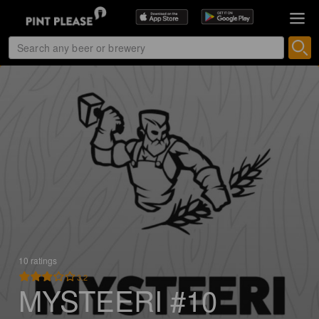
10 ratings
3.2
MYSTEERI #10