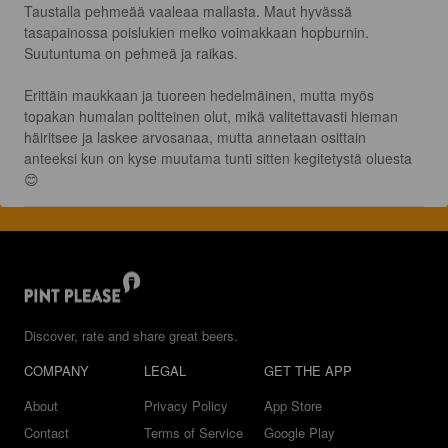
Taustalla pehmeää vaaleaa mallasta. Maut hyvässä 
tasapainossa poislukien melko voimakkaan hopburnin. 
Suutuntuma on pehmeä ja raikas.

Erittäin maukkaan ja tuoreen hedelmäinen, mutta myös 
topakan humalan poltteinen olut, mikä valitettavasti hieman 
häiritsee ja laskee arvosanaa, mutta annetaan osittain 
anteeksi kun on kyse muutama tunti sitten kegitetystä oluesta 
😊
Discover, rate and share great beers.
COMPANY
LEGAL
GET THE APP
About
Privacy Policy
App Store
Contact
Terms of Service
Google Play