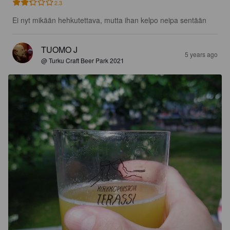
2.3
Ei nyt mikään hehkutettava, mutta ihan kelpo neipa sentään
TUOMO J
5 years ago
@ Turku Craft Beer Park 2021