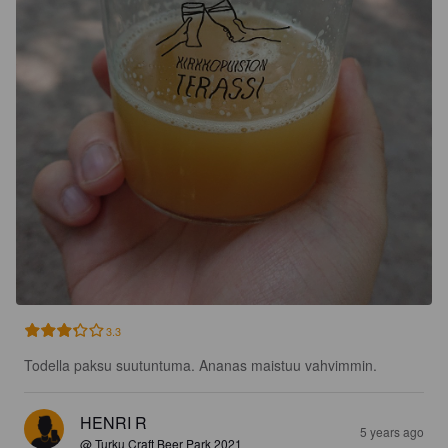
3.3
Todella paksu suutuntuma. Ananas maistuu vahvimmin.
HENRI R
5 years ago
@ Turku Craft Beer Park 2021