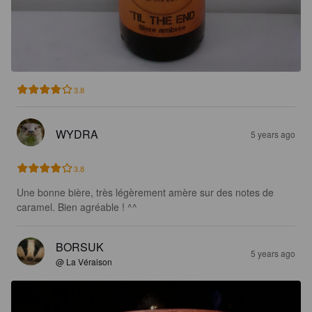
3.8
WYDRA
5 years ago
3.8
Une bonne bière, très légèrement amère sur des notes de 
caramel. Bien agréable ! ^^
BORSUK
5 years ago
@ La Véraison