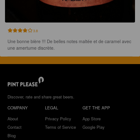
3.8
Une bonne bière !!! De belles notes maltée et de caramel avec 
une amertume discrète.
Discover, rate and share great beers.
COMPANY
LEGAL
GET THE APP
About
Privacy Policy
App Store
Contact
Terms of Service
Google Play
Blog