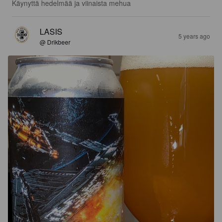
Käynyttä hedelmää ja viinaista mehua
LASIS
5 years ago
@ Drikbeer