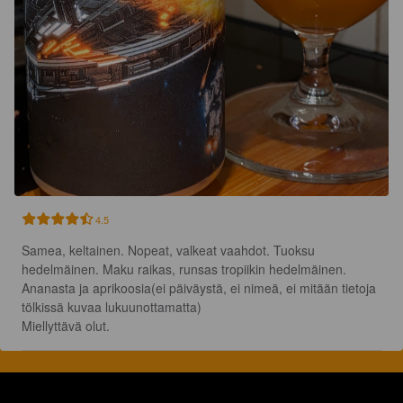
4.5
Samea, keltainen. Nopeat, valkeat vaahdot. Tuoksu 
hedelmäinen. Maku raikas, runsas tropiikin hedelmäinen. 

Ananasta ja aprikoosia(ei päiväystä, ei nimeä, ei mitään tietoja 
tölkissä kuvaa lukuunottamatta)

Miellyttävä olut.