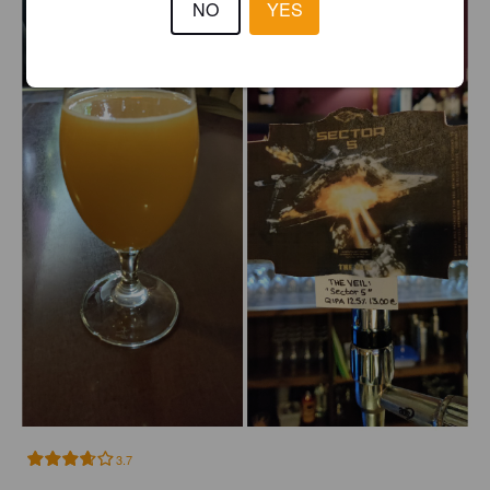
NO
YES
3.7