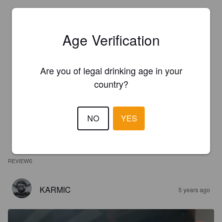
Age Verification
Are you of legal drinking age in your
country?
NO
YES
REVIEWS
KARMIC
5 years ago