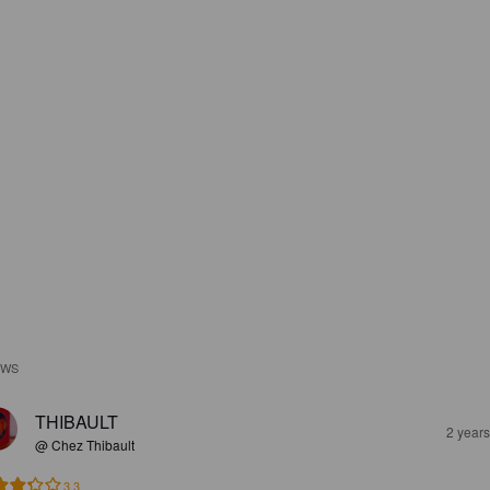
EWS
THIBAULT
2 year
@ Chez Thibault
3.3