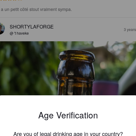
e a un petit côté stout vraiment sympa.
SHORTYLAFORGE
3 year
@ 't haveke
Age Verification
Are you of legal drinking age in your country?