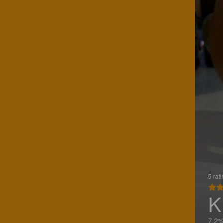
5 rat
K
7.2%