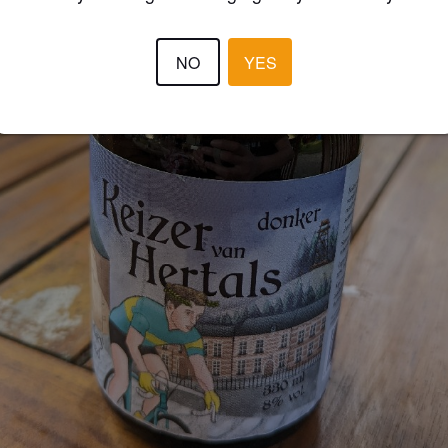
NO
YES