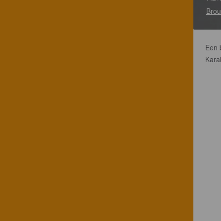
Brou
Een b
Karak