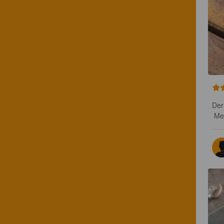
Der
 M