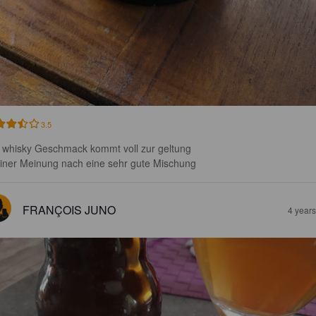
3.5
 whisky Geschmack kommt voll zur geltung

einer Meinung nach eine sehr gute Mischung
FRANÇOIS JUNO
4 year