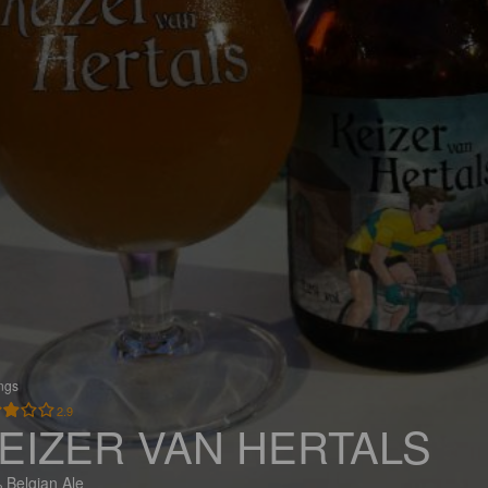
ings
2.9
EIZER VAN HERTALS
 Belgian Ale