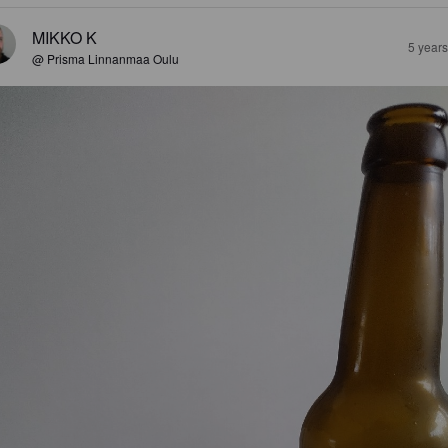
MIKKO K
5 year
@ Prisma Linnanmaa Oulu