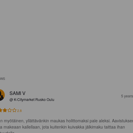
EWS
SAMI V
5 year
@ K-Citymarket Rusko Oulu
2.8
n myötäinen, yllättävänkin maukas holittomaksi pale aleksi. Aavistukse
kaa makeaan kallellaan, jota kuitenkin kuivakka jälkimaku taittaa ihan 