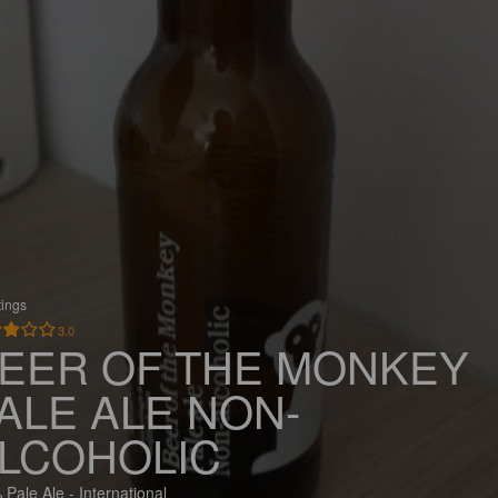
tings
3.0
EER OF THE MONKEY
ALE ALE NON-
LCOHOLIC
 Pale Ale - International