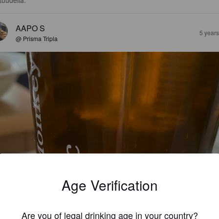
tuudella.
AAPO S
5 year
@ Prisma Tripla
Age Verification
Are you of legal drinking age in your country?