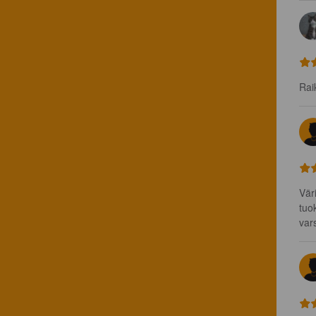
Rai
Vär
tuo
var