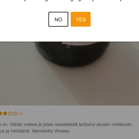
NO
YES
2.9
n on. Vähän makea ja jotain aasiatwistiä tarttunut ainakin mielikuviin. 
ua ja inkivääriä. Valmistettu Virossa.