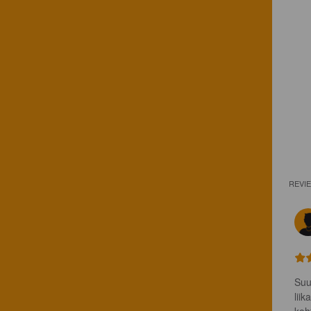
REVI
Suu
lii