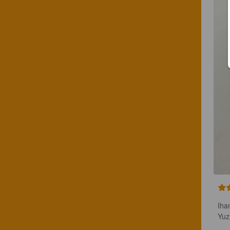
Iha
Yuz