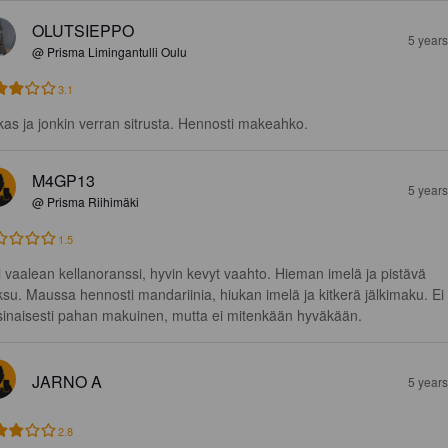
OLUTSIEPPO
5 year
@ Prisma Limingantulli Oulu
3.1
kas ja jonkin verran sitrusta. Hennosti makeahko.
M4GP13
5 year
@ Prisma Riihimäki
1.5
i vaalean kellanoranssi, hyvin kevyt vaahto. Hieman imelä ja pistävä 
ksu. Maussa hennosti mandariinia, hiukan imelä ja kitkerä jälkimaku. Ei 
sinaisesti pahan makuinen, mutta ei mitenkään hyväkään.
JARNO A
5 year
2.8